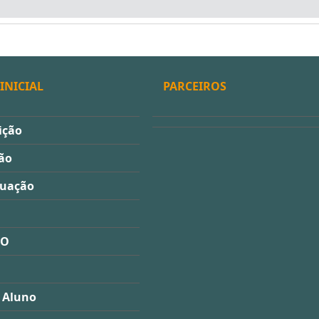
INICIAL
PARCEIROS
ição
ão
duação
ÃO
 Aluno