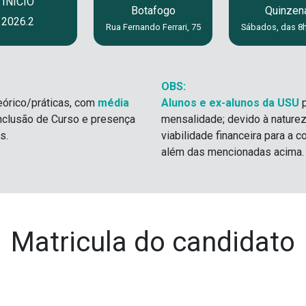
INÍCIO
Botafogo
Quinzen
2026.2
Rua Fernando Ferrari, 75
Sábados, das 8h
OBS:
eórico/práticas, com
média
Alunos e ex-alunos da USU
nclusão de Curso e presença
mensalidade; devido à naturez
s.
viabilidade financeira para a
além das mencionadas acima.
Matricula do candidato