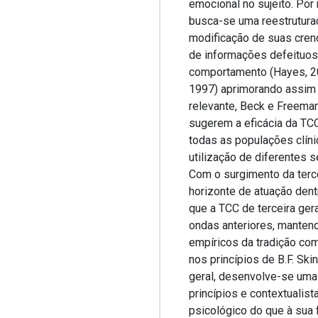
emocional no sujeito. Po
busca-se uma reestruturaç
modificação de suas cren
de informações defeituoso
comportamento (Hayes, 201
1997) aprimorando assim a
relevante, Beck e Freema
sugerem a eficácia da TCC
todas as populações clínic
utilização de diferentes s
Com o surgimento da terc
horizonte de atuação dent
que a TCC de terceira ger
ondas anteriores, mante
empíricos da tradição co
nos princípios de B.F. Ski
geral, desenvolve-se um
princípios e contextualis
psicológico do que à sua