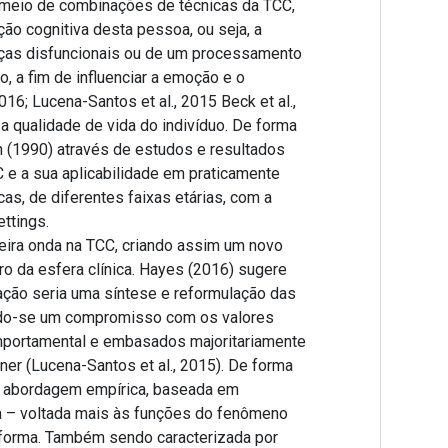
r meio de combinações de técnicas da TCC,
ão cognitiva desta pessoa, ou seja, a
ças disfuncionais ou de um processamento
, a fim de influenciar a emoção e o
6; Lucena-Santos et al., 2015 Beck et al.,
 qualidade de vida do indivíduo. De forma
n (1990) através de estudos e resultados
 e a sua aplicabilidade em praticamente
as, de diferentes faixas etárias, com a
ettings.
eira onda na TCC, criando assim um novo
ro da esfera clínica. Hayes (2016) sugere
ação seria uma síntese e reformulação das
ndo-se um compromisso com os valores
mportamental e embasados majoritariamente
nner (Lucena-Santos et al., 2015). De forma
a abordagem empírica, baseada em
ta – voltada mais às funções do fenômeno
 forma. Também sendo caracterizada por