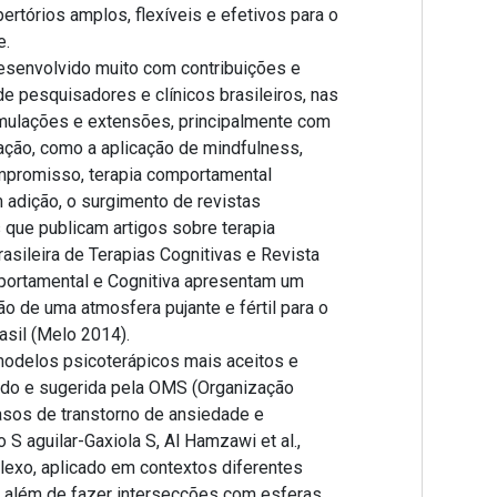
ertórios amplos, flexíveis e efetivos para o
e.
desenvolvido muito com contribuições e
e pesquisadores e clínicos brasileiros, nas
mulações e extensões, principalmente com
ação, como a aplicação de mindfulness,
ompromisso, terapia comportamental
m adição, o surgimento de revistas
s que publicam artigos sobre terapia
rasileira de Terapias Cognitivas e Revista
mportamental e Cognitiva apresentam um
ão de uma atmosfera pujante e fértil para o
asil (Melo 2014).
odelos psicoterápicos mais aceitos e
do e sugerida pela OMS (Organização
asos de transtorno de ansiedade e
S aguilar-Gaxiola S, Al Hamzawi et al.,
exo, aplicado em contextos diferentes
os) além de fazer intersecções com esferas