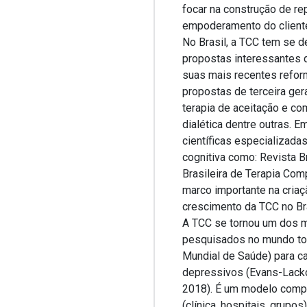
focar na construção de rep
empoderamento do client
No Brasil, a TCC tem se 
propostas interessantes d
suas mais recentes refor
propostas de terceira ger
terapia de aceitação e c
dialética dentre outras. E
científicas especializada
cognitiva como: Revista B
Brasileira de Terapia Co
marco importante na criaç
crescimento da TCC no Br
A TCC se tornou um dos m
pesquisados no mundo to
Mundial de Saúde) para c
depressivos (Evans-Lacko 
2018). É um modelo compl
(clínica, hospitais, grup