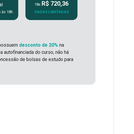
R$ 720,36
al
18x
 às 18h
VAGAS LIMITADAS
possuem
desconto de 20%
na
a autofinanciada do curso, não há
 concessão de bolsas de estudo para