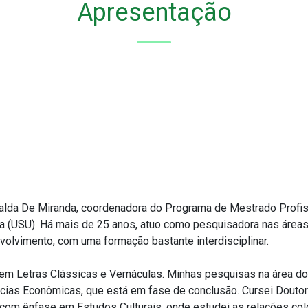
Apresentação
ralda De Miranda, coordenadora do Programa de Mestrado Profi
a (USU). Há mais de 25 anos, atuo como pesquisadora nas área
olvimento, com uma formação bastante interdisciplinar.
em Letras Clássicas e Vernáculas. Minhas pesquisas na área d
cias Econômicas, que está em fase de conclusão. Cursei Doutor
com ênfase em Estudos Culturais, onde estudei as relações colon