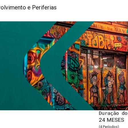
lvimento e Periferias
Duração do
24 MESES
(4 Períodos)