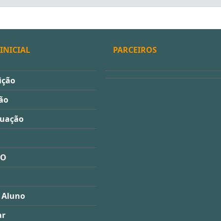
INICIAL
PARCEIROS
ição
ão
duação
ÃO
 Aluno
ar