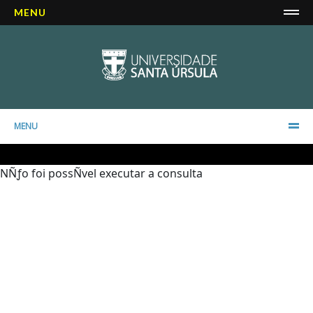
MENU
MENU
NÑƒo foi possÑvel executar a consulta