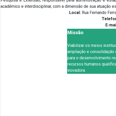
Pesquisa e Extensão, responsável pela administração e estab
acadêmico e interdisciplinar, com a dimensão de sua atuação e
Local:
Rua Fernando Ferrar
Telefo
E-mai
Missão
Viabilizar os meios instit
ampliação e consolidação d
para o desenvolvimento re
recursos humanos qualifica
inovadora.