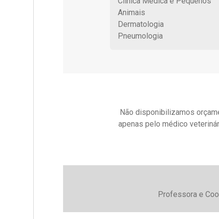
Clínica Médica e Pequenos
Animais
Dermatologia
Pneumologia
Não disponibilizamos orçame
apenas pelo médico veterinár
Professora e Coor