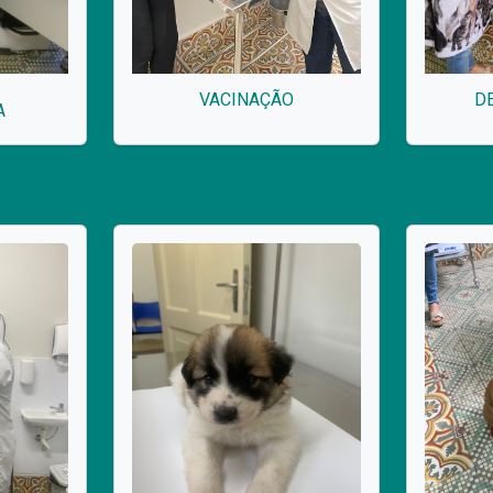
VACINAÇÃO
D
A