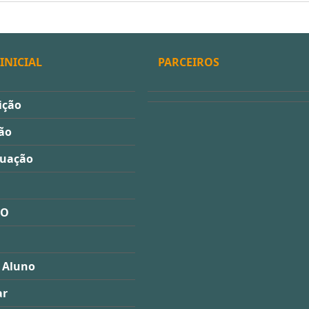
INICIAL
PARCEIROS
ição
ão
duação
ÃO
 Aluno
ar