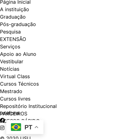
Página Inicial
A instituição
Graduação
Pós-graduação
Pesquisa
EXTENSÃO
Serviços
Apoio ao Aluno
Vestibular
Notícias
Virtual Class
Cursos Técnicos
Mestrado
Cursos livres
Repositório Institucional
telefone
PARCEIROS
ACESSO RÁPIDO
PT
© 2020 USU