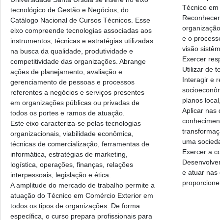
Técnico em 
tecnológico de Gestão e Negócios, do
Reconhecer
Catálogo Nacional de Cursos Técnicos. Esse
organização
eixo compreende tecnologias associadas aos
e o process
instrumentos, técnicas e estratégias utilizadas
visão sistê
na busca da qualidade, produtividade e
Exercer resp
competitividade das organizações. Abrange
Utilizar de 
ações de planejamento, avaliação e
Interagir e 
gerenciamento de pessoas e processos
socioeconôm
referentes a negócios e serviços presentes
planos local
em organizações públicas ou privadas de
Aplicar nas 
todos os portes e ramos de atuação.
conheciment
Este eixo caracteriza-se pelas tecnologias
transformaç
organizacionais, viabilidade econômica,
uma sociedad
técnicas de comercialização, ferramentas de
Exercer a c
informática, estratégias de marketing,
Desenvolver 
logística, operações, finanças, relações
e atuar nas
interpessoais, legislação e ética.
proporcione
A amplitude do mercado de trabalho permite a
atuação do Técnico em Comércio Exterior em
todos os tipos de organizações. De forma
específica, o curso prepara profissionais para