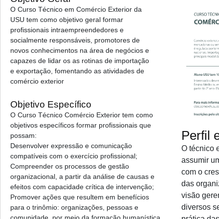
O Curso Técnico em Comércio Exterior da
USU tem como objetivo geral formar
profissionais intraempreendedores e
socialmente responsáveis, promotores de
novos conhecimentos na área de negócios e
capazes de lidar os as rotinas de importação
e exportação, fomentando as atividades de
comércio exterior
Objetivo Específico
O Curso Técnico Comércio Exterior tem como
objetivos específicos formar profissionais que
Perfil
possam:
Desenvolver expressão e comunicação
O técnico 
compatíveis com o exercício profissional;
assumir um
Compreender os processos de gestão
com o cre
organizacional, a partir da análise de causas e
das organ
efeitos com capacidade crítica de intervenção;
visão gere
Promover ações que resultem em benefícios
diversos s
para o trinômio: organizações, pessoas e
comunidade, por meio da formação humanística
prática da