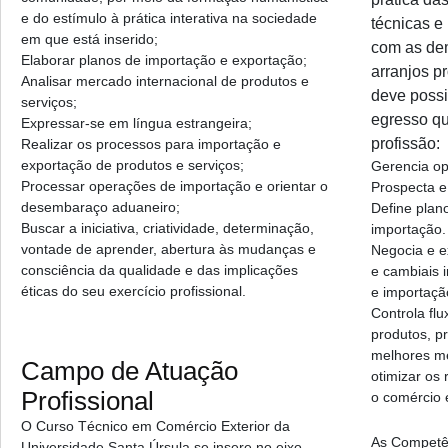
e do estímulo à prática interativa na sociedade
técnicas 
em que está inserido;
com as de
Elaborar planos de importação e exportação;
arranjos pr
Analisar mercado internacional de produtos e
deve possi
serviços;
egresso qu
Expressar-se em língua estrangeira;
profissão:
Realizar os processos para importação e
exportação de produtos e serviços;
Gerencia op
Processar operações de importação e orientar o
Prospecta e
desembaraço aduaneiro;
Define plan
Buscar a iniciativa, criatividade, determinação,
importação.
vontade de aprender, abertura às mudanças e
Negocia e ex
consciência da qualidade e das implicações
e cambiais 
éticas do seu exercício profissional.
e importaçã
Controla fl
produtos, p
melhores me
Campo de Atuação
otimizar os
Profissional
o comércio e
O Curso Técnico em Comércio Exterior da
As Competên
Universidade Santa Úrsula se insere no eixo