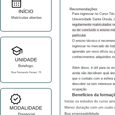
Recomendações:
INÍCIO
Para ingressar no Curso Téc
Matrículas abertas
Universidade Santa Úrsula,
regularmente matriculados n
ou ter concluído o ensino mé
particular.
O ensino técnico é recomen
ingressar no mercado de tra
aprender um novo ofício ou p
conhecimentos adquiridos na
UNIDADE
Botafogo,
Além disso, é útil para os 
Rua Fernando Ferrari, 75
ainda não decidiram qual ár
que o contato com a esfera pr
descobrir se tem interesse
ocupação.
Benefícios da formaç
Iniciar os estudos do curso ai
MODALIDADE
Menor duração com um custo m
Boa empregabilidade
Presencial