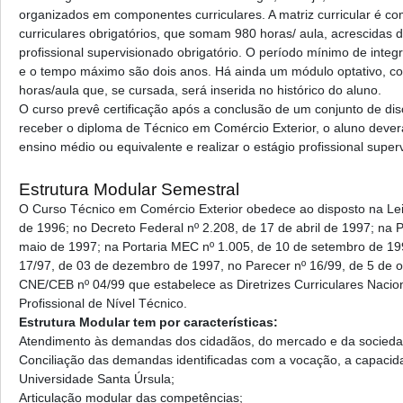
organizados em componentes curriculares. A matriz curricular é 
curriculares obrigatórios, que somam 980 horas/ aula, acrescidas 
profissional supervisionado obrigatório. O período mínimo de inte
e o tempo máximo são dois anos. Há ainda um módulo optativo, co
horas/aula que, se cursada, será inserida no histórico do aluno.
O curso prevê certificação após a conclusão de um conjunto de dis
receber o diploma de Técnico em Comércio Exterior, o aluno deve
ensino médio ou equivalente e realizar o estágio profissional super
Estrutura Modular Semestral
O Curso Técnico em Comércio Exterior obedece ao disposto na Le
de 1996; no Decreto Federal nº 2.208, de 17 de abril de 1997; na 
maio de 1997; na Portaria MEC nº 1.005, de 10 de setembro de 1
17/97, de 03 de dezembro de 1997, no Parecer nº 16/99, de 5 de 
CNE/CEB nº 04/99 que estabelece as Diretrizes Curriculares Naci
Profissional de Nível Técnico.
Estrutura Modular tem por características:
Atendimento às demandas dos cidadãos, do mercado e da socieda
Conciliação das demandas identificadas com a vocação, a capacidad
Universidade Santa Úrsula;
Articulação modular das competências;