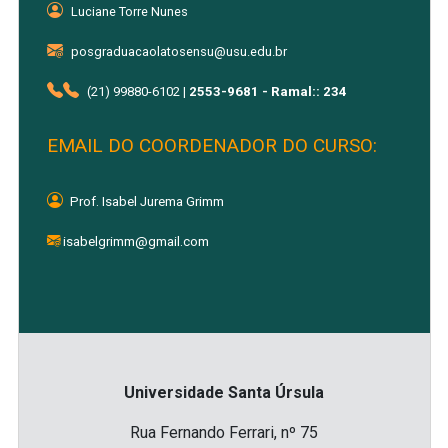
Luciane Torre Nunes
posgraduacaolatosensu@usu.edu.br
(21) 99880-6102 |
2553-9681 - Ramal:: 23
4
EMAIL DO COORDENADOR DO CURSO:
Prof.
Isabel Jurema Grimm
isabelgrimm@gmail.com
Universidade Santa Úrsula
Rua Fernando Ferrari, nº 75