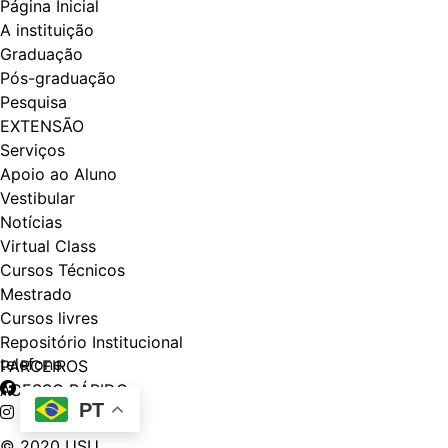
Página Inicial
A instituição
Graduação
Pós-graduação
Pesquisa
EXTENSÃO
Serviços
Apoio ao Aluno
Vestibular
Notícias
Virtual Class
Cursos Técnicos
Mestrado
Cursos livres
Repositório Institucional
telefone
PARCEIROS
ACESSO RÁPIDO
PT
© 2020 USU