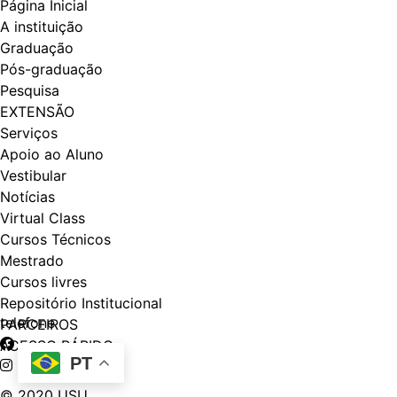
Página Inicial
A instituição
Graduação
Pós-graduação
Pesquisa
EXTENSÃO
Serviços
Apoio ao Aluno
Vestibular
Notícias
Virtual Class
Cursos Técnicos
Mestrado
Cursos livres
Repositório Institucional
telefone
PARCEIROS
ACESSO RÁPIDO
PT
© 2020 USU