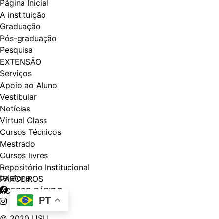
Página Inicial
A instituição
Graduação
Pós-graduação
Pesquisa
EXTENSÃO
Serviços
Apoio ao Aluno
Vestibular
Notícias
Virtual Class
Cursos Técnicos
Mestrado
Cursos livres
Repositório Institucional
telefone
PARCEIROS
ACESSO RÁPIDO
PT
© 2020 USU