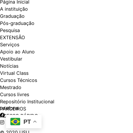
Página Inicial
A instituição
Graduação
Pós-graduação
Pesquisa
EXTENSÃO
Serviços
Apoio ao Aluno
Vestibular
Notícias
Virtual Class
Cursos Técnicos
Mestrado
Cursos livres
Repositório Institucional
telefone
PARCEIROS
ACESSO RÁPIDO
PT
© 2020 USU