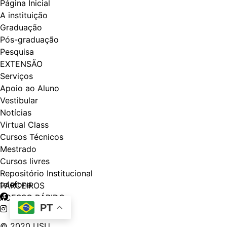
Página Inicial
A instituição
Graduação
Pós-graduação
Pesquisa
EXTENSÃO
Serviços
Apoio ao Aluno
Vestibular
Notícias
Virtual Class
Cursos Técnicos
Mestrado
Cursos livres
Repositório Institucional
telefone
PARCEIROS
ACESSO RÁPIDO
PT
© 2020 USU