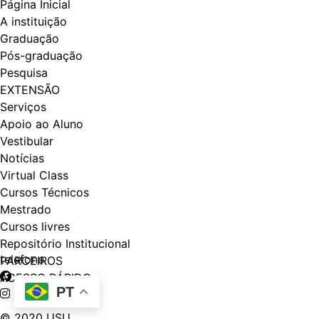
Página Inicial
A instituição
Graduação
Pós-graduação
Pesquisa
EXTENSÃO
Serviços
Apoio ao Aluno
Vestibular
Notícias
Virtual Class
Cursos Técnicos
Mestrado
Cursos livres
Repositório Institucional
telefone
PARCEIROS
ACESSO RÁPIDO
PT
© 2020 USU