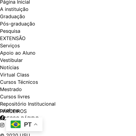
Página Inicial
A instituição
Graduação
Pós-graduação
Pesquisa
EXTENSÃO
Serviços
Apoio ao Aluno
Vestibular
Notícias
Virtual Class
Cursos Técnicos
Mestrado
Cursos livres
Repositório Institucional
telefone
PARCEIROS
ACESSO RÁPIDO
PT
© 2020 USU