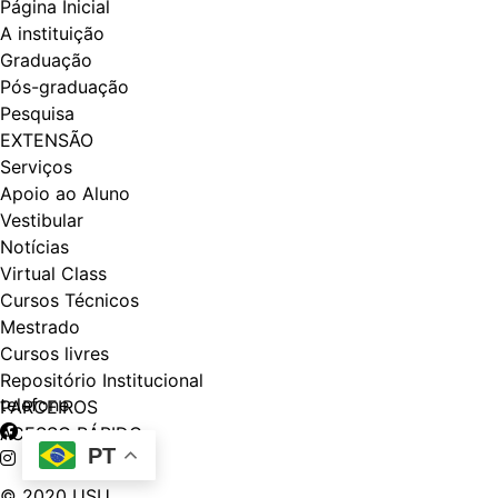
Página Inicial
A instituição
Graduação
Pós-graduação
Pesquisa
EXTENSÃO
Serviços
Apoio ao Aluno
Vestibular
Notícias
Virtual Class
Cursos Técnicos
Mestrado
Cursos livres
Repositório Institucional
telefone
PARCEIROS
ACESSO RÁPIDO
PT
© 2020 USU